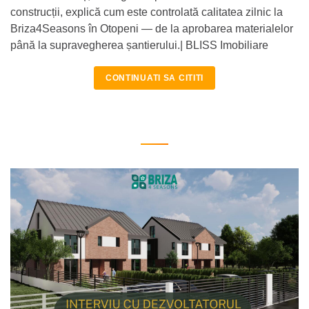
construcții, explică cum este controlată calitatea zilnic la
Briza4Seasons în Otopeni — de la aprobarea materialelor
până la supravegherea șantierului.| BLISS Imobiliare
CONTINUATI SA CITITI