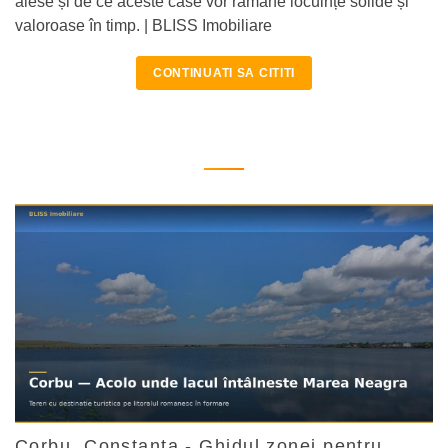
alese și de ce aceste case vor rămâne locuințe solide și
valoroase în timp. | BLISS Imobiliare
CONTINUATI SA CITITI
Corbu, Constanța - Ghidul zonei pentru