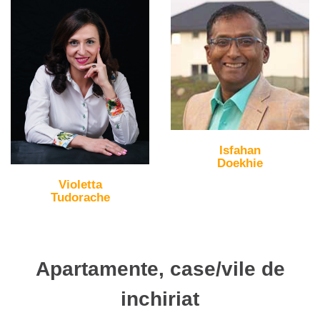
Isfahan
Doekhie
Violetta
Tudorache
Apartamente, case/vile de
inchiriat