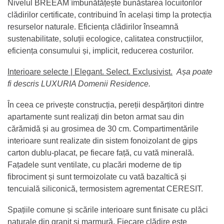
Nivelul BREEAM îmbunătățește bunăstarea locuitorilor
clădirilor certificate, contribuind în același timp la protecția
resurselor naturale. Eficiența clădirilor înseamnă
sustenabilitate, soluții ecologice, calitatea construcțiilor,
eficiența consumului și, implicit, reducerea costurilor.
Interioare selecte | Elegant. Select. Exclusivist.
Așa poate
fi descris LUXURIA Domenii Residence.
În ceea ce privește construcția, pereții despărțitori dintre
apartamente sunt realizați din beton armat sau din
cărămidă și au grosimea de 30 cm. Compartimentările
interioare sunt realizate din sistem fonoizolant de gips
carton dublu-placat, pe fiecare față, cu vată minerală.
Fațadele sunt ventilate, cu placări moderne de tip
fibrociment și sunt termoizolate cu vată bazaltică și
tencuială siliconică, termosistem agrementat CERESIT.
Spațiile comune și scările interioare sunt finisate cu plăci
naturale din granit și marmură. Fiecare clădire este