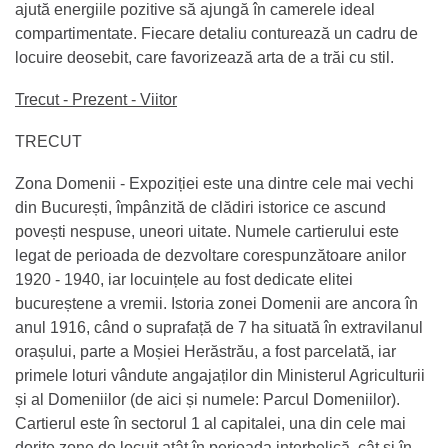
ajută energiile pozitive să ajungă în camerele ideal
compartimentate. Fiecare detaliu conturează un cadru de
locuire deosebit, care favorizează arta de a trăi cu stil.
Trecut - Prezent - Viitor
TRECUT
Zona Domenii - Expoziției este una dintre cele mai vechi
din București, împânzită de clădiri istorice ce ascund
povești nespuse, uneori uitate. Numele cartierului este
legat de perioada de dezvoltare corespunzătoare anilor
1920 - 1940, iar locuințele au fost dedicate elitei
bucureștene a vremii. Istoria zonei Domenii are ancora în
anul 1916, când o suprafață de 7 ha situată în extravilanul
orașului, parte a Moșiei Herăstrău, a fost parcelată, iar
primele loturi vândute angajaților din Ministerul Agriculturii
și al Domeniilor (de aici și numele: Parcul Domeniilor).
Cartierul este în sectorul 1 al capitalei, una din cele mai
dorite zone de locuit atât în perioada interbelică, cât și în