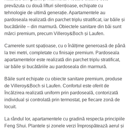
prevăzuta cu două lifturi silențioase, echipate cu
tehnologie de ultimă generație. Apartamentele au
pardoseala realizată din parchet triplu stratificat, iar băile și
bucătăriile – din marmură. Obiectele sanitare din băi sunt
mărci premium, precum Villeroy&Boch și Laufen.
Camerele sunt spațioase, cu o înălțime generoasă de până
la trei metri, completate cu finisaje premium. Pardoseala
apartamentelor este realizată din parchet triplu stratificat,
iar băile și bucătăriile au pardoseala din marmură.
Băile sunt echipate cu obiecte sanitare premium, produse
de Villeroy&Boch si Laufen. Confortul este oferit de
încălzirea realizată uniform prin pardoseală, contorizată
individual și controlată prin termostat, pe fiecare zonă de
locuit.
La rândul lor, apartamentele cu gradină respecta principiile
Feng Shui. Plantele și zonele verzi împrospătează aerul și