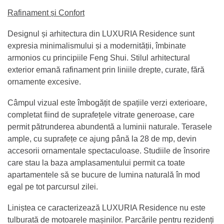
Rafinament și Confort
Designul și arhitectura din LUXURIA Residence sunt
expresia minimalismului și a modernității, îmbinate
armonios cu principiile Feng Shui. Stilul arhitectural
exterior emană rafinament prin liniile drepte, curate, fără
ornamente excesive.
Câmpul vizual este îmbogățit de spațiile verzi exterioare,
completat fiind de suprafețele vitrate generoase, care
permit pătrunderea abundentă a luminii naturale. Terasele
ample, cu suprafețe ce ajung până la 28 de mp, devin
accesorii ornamentale spectaculoase. Studiile de însorire
care stau la baza amplasamentului permit ca toate
apartamentele să se bucure de lumina naturală în mod
egal pe tot parcursul zilei.
Liniștea ce caracterizează LUXURIA Residence nu este
tulburată de motoarele mașinilor. Parcările pentru rezidenți