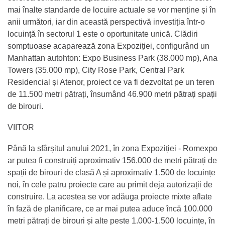
mai înalte standarde de locuire actuale se vor menține și în
anii următori, iar din această perspectivă investiția într-o
locuință în sectorul 1 este o oportunitate unică. Clădiri
somptuoase acaparează zona Expoziției, configurând un
Manhattan autohton: Expo Business Park (38.000 mp), Ana
Towers (35.000 mp), City Rose Park, Central Park
Residencial și Atenor, proiect ce va fi dezvoltat pe un teren
de 11.500 metri pătrați, însumând 46.900 metri pătrați spații
de birouri.
VIITOR
Până la sfârșitul anului 2021, în zona Expoziției - Romexpo
ar putea fi construiți aproximativ 156.000 de metri pătrați de
spații de birouri de clasă A și aproximativ 1.500 de locuințe
noi, în cele patru proiecte care au primit deja autorizații de
construire. La acestea se vor adăuga proiecte mixte aflate
în fază de planificare, ce ar mai putea aduce încă 100.000
metri pătrați de birouri și alte peste 1.000-1.500 locuințe, în