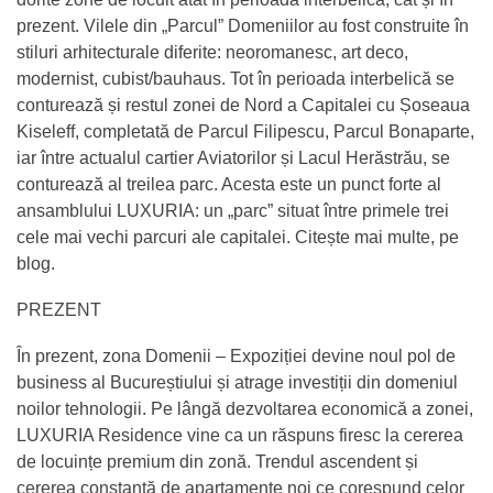
prezent. Vilele din „Parcul” Domeniilor au fost construite în
stiluri arhitecturale diferite: neoromanesc, art deco,
modernist, cubist/bauhaus. Tot în perioada interbelică se
conturează și restul zonei de Nord a Capitalei cu Șoseaua
Kiseleff, completată de Parcul Filipescu, Parcul Bonaparte,
iar între actualul cartier Aviatorilor și Lacul Herăstrău, se
conturează al treilea parc. Acesta este un punct forte al
ansamblului LUXURIA: un „parc” situat între primele trei
cele mai vechi parcuri ale capitalei. Citește mai multe, pe
blog.
PREZENT
În prezent, zona Domenii – Expoziției devine noul pol de
business al Bucureștiului și atrage investiții din domeniul
noilor tehnologii. Pe lângă dezvoltarea economică a zonei,
LUXURIA Residence vine ca un răspuns firesc la cererea
de locuințe premium din zonă. Trendul ascendent și
cererea constantă de apartamente noi ce corespund celor