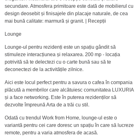
secundare. Atmosfera primitoare este dată de mobilierul cu
design deosebit și finisajele din placaje naturale, de cea
mai bună calitate: marmură și granit. | Recepții
Lounge
Lounge-ul pentru rezidenți este un spațiu gândit să
stimuleze interacțiunea și relaxarea. 200 mp - locația
potrivită să te delectezi cu o carte bună sau să te
deconectezi de la activitățile zilnice.
Aici este locul perfect pentru a savura o cafea în compania
plăcută a membrilor care alcătuiesc comunitatea LUXURIA
și a face networking. Este în puterea rezidenților să
dezvolte împreună Arta de a trăi cu stil.
Odată cu trendul Work from Home, lounge-ul este o
variantă pentru cei care doresc un spațiu în care să lucreze
remote, pentru a varia atmosfera de acasă.