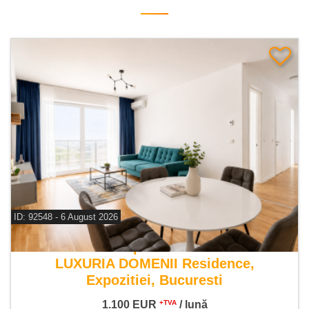
ID: 92548 - 6 August 2026
De inchiriat apartament 3 camere
LUXURIA DOMENII Residence,
Expozitiei, Bucuresti
1.100
EUR
/ lună
+TVA