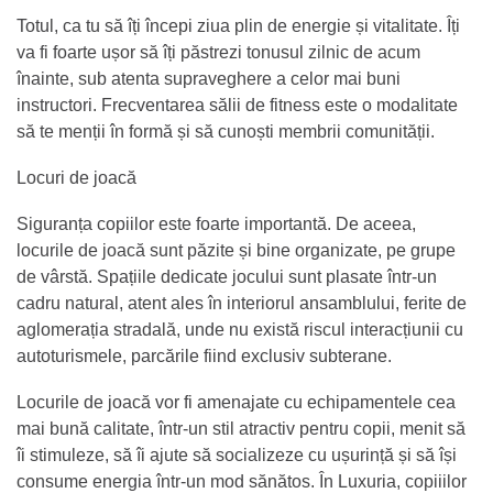
Totul, ca tu să îți începi ziua plin de energie și vitalitate. Îți
va fi foarte ușor să îți păstrezi tonusul zilnic de acum
înainte, sub atenta supraveghere a celor mai buni
instructori. Frecventarea sălii de fitness este o modalitate
să te menții în formă și să cunoști membrii comunității.
Locuri de joacă
Siguranța copiilor este foarte importantă. De aceea,
locurile de joacă sunt păzite și bine organizate, pe grupe
de vârstă. Spațiile dedicate jocului sunt plasate într-un
cadru natural, atent ales în interiorul ansamblului, ferite de
aglomerația stradală, unde nu există riscul interacțiunii cu
autoturismele, parcările fiind exclusiv subterane.
Locurile de joacă vor fi amenajate cu echipamentele cea
mai bună calitate, într-un stil atractiv pentru copii, menit să
îi stimuleze, să îi ajute să socializeze cu ușurință și să își
consume energia într-un mod sănătos. În Luxuria, copiiilor