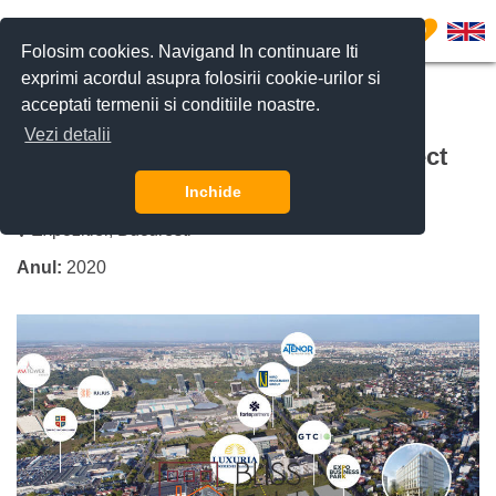
0
Folosim cookies. Navigand In continuare Iti
exprimi acordul asupra folosirii cookie-urilor si
acceptati termenii si conditiile noastre.
CERE DETALII
SUNĂ-NE
Vezi detalii
LUXURIA DOMENII Residence proiect
rezidential nou sector 1 Bucuresti
Inchide
Expozitiei, Bucuresti
Anul:
2020