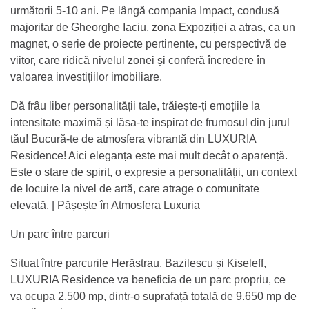
următorii 5-10 ani. Pe lângă compania Impact, condusă
majoritar de Gheorghe Iaciu, zona Expoziției a atras, ca un
magnet, o serie de proiecte pertinente, cu perspectivă de
viitor, care ridică nivelul zonei și conferă încredere în
valoarea investițiilor imobiliare.
Dă frâu liber personalității tale, trăiește-ți emoțiile la
intensitate maximă și lăsa-te inspirat de frumosul din jurul
tău! Bucură-te de atmosfera vibrantă din LUXURIA
Residence! Aici eleganța este mai mult decât o aparență.
Este o stare de spirit, o expresie a personalității, un context
de locuire la nivel de artă, care atrage o comunitate
elevată. | Pășește în Atmosfera Luxuria
Un parc între parcuri
Situat între parcurile Herăstrau, Bazilescu și Kiseleff,
LUXURIA Residence va beneficia de un parc propriu, ce
va ocupa 2.500 mp, dintr-o suprafață totală de 9.650 mp de