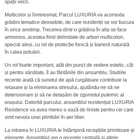
spații verzi.
Multicolor și înmiresmat, Parcul LUXURIA va acomoda
grădini tematice deosebite, de care rezidenții se vor bucura
în orice anotimp. Trecerea dintr-o grădina în alta se face
armonios, acestea fiind delimitate de arbori multicolori,
special aleși, cu rol de protecție fonică și barieră naturală
în calea poluării.
Un rol foarte important, atât din punct de vedere estetic, cât
și pentru sănătate, îl au fântânile din ansamblu. Studiile
recente arată că sunetul de apă curgătoare contribuie la
relaxare și la eliminarea stresului, ajutându-ne să ne
detensionam și să ne detașăm de zgomotul puternic al
orașului. Datorită parcului, ansamblul rezidențial LUXURIA
Residence va avea mereu o oază de liniște pentru cei care
simt nevoia unei plimbări în aer liber.
La intrarea în LUXURIA te întâmpină recepțiile primitoare și
elegante. Ansamblul are o recepție centrală și altele