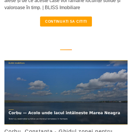
alese și de ce aceste case vor rămâne locuințe solide și
valoroase în timp. | BLISS Imobiliare
CONTINUATI SA CITITI
Corbu, Constanța - Ghidul zonei pentru