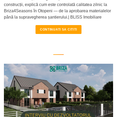
construcții, explică cum este controlată calitatea zilnic la
Briza4Seasons în Otopeni — de la aprobarea materialelor
până la supravegherea șantierului.| BLISS Imobiliare
CONTINUATI SA CITITI