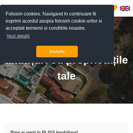
0
Folosim cookies. Navigand In continuare Iti
exprimi acordul asupra folosirii cookie-urilor si
acceptati termenii si conditiile noastre.
Vezi detalii
Adaugă GRATUIT
Inchide
anunțuri cu proprietățile
tale
Bine ai venit la BLISS Imobiliare!