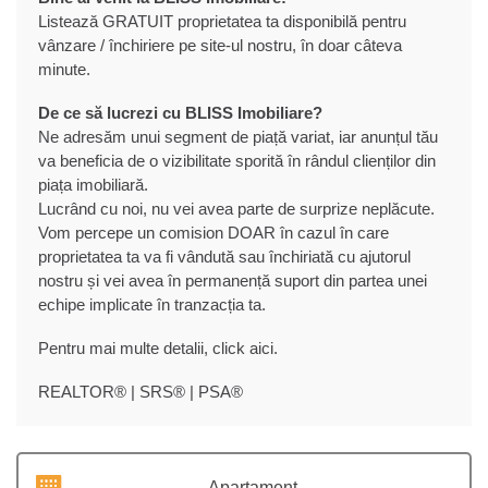
Listează GRATUIT proprietatea ta disponibilă pentru
vânzare / închiriere pe site-ul nostru, în doar câteva
minute.
De ce să lucrezi cu BLISS Imobiliare?
Ne adresăm unui segment de piață variat, iar anunțul tău
va beneficia de o vizibilitate sporită în rândul clienților din
piața imobiliară.
Lucrând cu noi, nu vei avea parte de surprize neplăcute.
Vom percepe un comision DOAR în cazul în care
proprietatea ta va fi vândută sau închiriată cu ajutorul
nostru și vei avea în permanență suport din partea unei
echipe implicate în tranzacția ta.
Pentru mai multe detalii, click
aici
.
REALTOR®️ | SRS®️ | PSA®️
Apartament