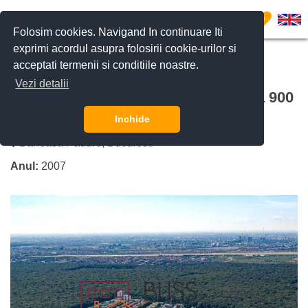
0
Folosim cookies. Navigand In continuare Iti
exprimi acordul asupra folosirii cookie-urilor si
acceptati termenii si conditiile noastre.
CERE DETALII
SUNĂ-NE
Vezi detalii
Cartier rezidential cu acces direct la 900
ha de padure Sector 1 Bucuresti
Inchide
Baneasa Padure, Bucuresti
Anul:
2007