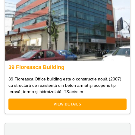
39 Floreasca Building
39 Floreasca Office building este o construcție nouă (2007),
cu structură de rezistență din beton armat și acoperiș tip
terasă, termo și hidroizolată. T&acirc;m...
VIEW DETAILS