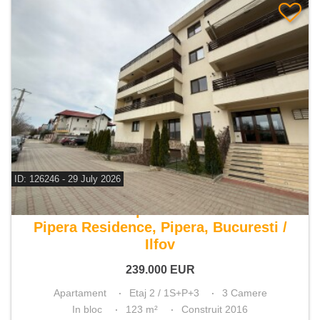
ID: 126246 - 29 July 2026
De vanzare apartament 3 camere
Pipera Residence, Pipera, Bucuresti /
Ilfov
239.000
EUR
Apartament
Etaj 2 / 1S+P+3
3 Camere
In bloc
123 m²
Construit 2016