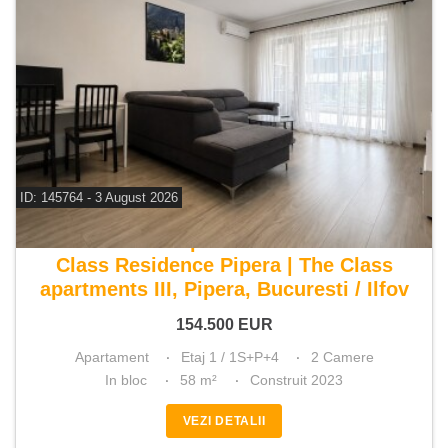
ID: 145764 - 3 August 2026
De vanzare apartament 2 camere
Class Residence Pipera | The Class
apartments III, Pipera, Bucuresti / Ilfov
154.500
EUR
Apartament
Etaj 1 / 1S+P+4
2 Camere
In bloc
58 m²
Construit 2023
VEZI DETALII