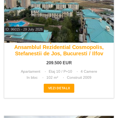
ID: 96015 - 29 July 2026
De vanzare apartament 4 camere
Ansamblul Rezidential Cosmopolis,
Stefanestii de Jos, Bucuresti / Ilfov
209.500
EUR
Apartament
Etaj 10 / P+10
4 Camere
In bloc
102 m²
Construit 2009
VEZI DETALII