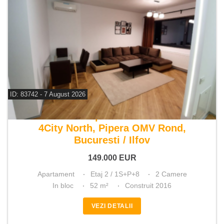
ID: 83742 - 7 August 2026
De vanzare apartament 2 camere
4City North, Pipera OMV Rond,
Bucuresti / Ilfov
149.000
EUR
Apartament
Etaj 2 / 1S+P+8
2 Camere
In bloc
52 m²
Construit 2016
VEZI DETALII