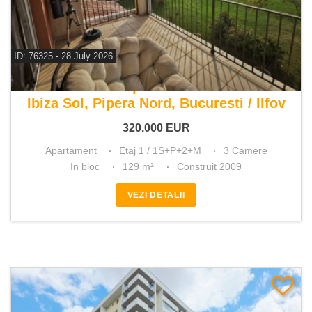
ID: 76325 - 28 July 2026
De vanzare apartament 3 camere
Ibiza Sol, Pipera Nord, Bucuresti / Ilfov
320.000
EUR
Apartament
Etaj 1 / 1S+P+2+M
3 Camere
In bloc
129 m²
Construit 2009
VEZI DETALII