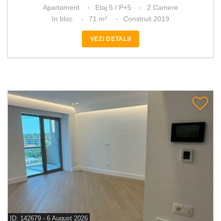
Apartament
Etaj 5 / P+5
2 Camere
In bloc
71 m²
Construit 2019
VEZI DETALII
ID: 142679 - 6 August 2026