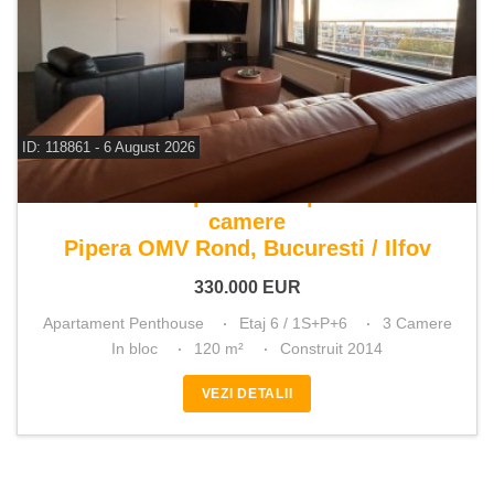
ID: 118861 - 6 August 2026
De vanzare apartament penthouse 3
camere
Pipera OMV Rond, Bucuresti / Ilfov
330.000
EUR
Apartament Penthouse
Etaj 6 / 1S+P+6
3 Camere
In bloc
120 m²
Construit 2014
VEZI DETALII