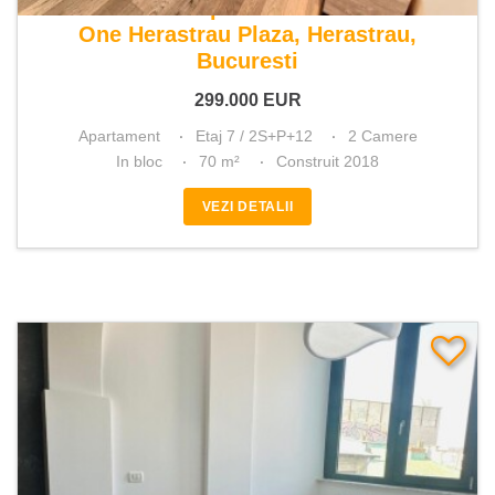
De vanzare apartament 2 camere
One Herastrau Plaza, Herastrau,
Bucuresti
299.000
EUR
Apartament
Etaj 7 / 2S+P+12
2 Camere
In bloc
70 m²
Construit 2018
VEZI DETALII