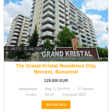
ID: 145772 - 25 July 2026
De vanzare apartament 2 camere
The Grand Kristal Residence City,
Berceni, Bucuresti
129.000
EUR
Apartament
Etaj 7 / 1S+P+9
2 Camere
In bloc
64 m²
Construit 2023
VEZI DETALII