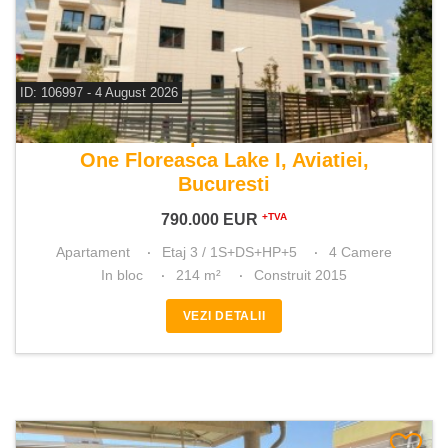
ID: 106997 - 4 August 2026
De vanzare apartament 4 camere
One Floreasca Lake I, Aviatiei,
Bucuresti
790.000
EUR
+TVA
Apartament
Etaj 3 / 1S+DS+HP+5
4 Camere
In bloc
214 m²
Construit 2015
VEZI DETALII