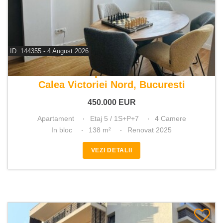
ID: 144355 - 4 August 2026
De vanzare apartament 4 camere
Calea Victoriei Nord, Bucuresti
450.000
EUR
Apartament
Etaj 5 / 1S+P+7
4 Camere
In bloc
138 m²
Renovat 2025
VEZI DETALII