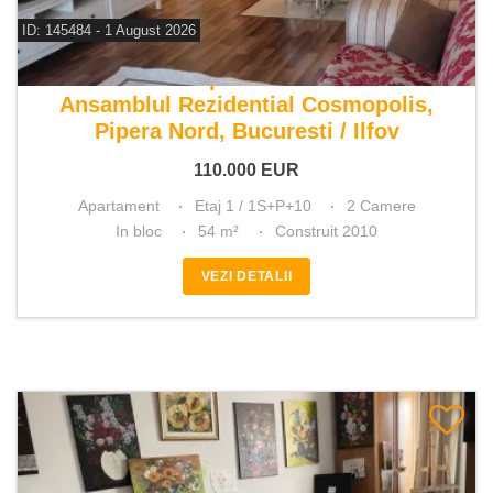
ID: 145484 - 1 August 2026
De vanzare apartament 2 camere
Ansamblul Rezidential Cosmopolis,
Pipera Nord, Bucuresti / Ilfov
110.000
EUR
Apartament
Etaj 1 / 1S+P+10
2 Camere
In bloc
54 m²
Construit 2010
VEZI DETALII