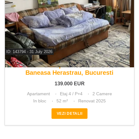
ID: 143794 - 31 July 2026
De vanzare apartament 2 camere
Baneasa Herastrau, Bucuresti
139.000
EUR
Apartament
Etaj 4 / P+4
2 Camere
In bloc
52 m²
Renovat 2025
VEZI DETALII