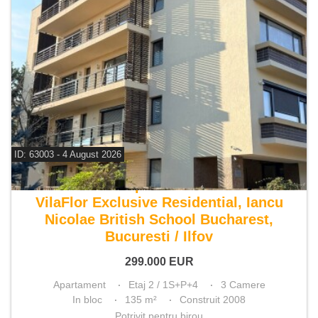
ID: 63003 - 4 August 2026
De vanzare apartament 3 camere
VilaFlor Exclusive Residential, Iancu
Nicolae British School Bucharest,
Bucuresti / Ilfov
299.000
EUR
Apartament
Etaj 2 / 1S+P+4
3 Camere
In bloc
135 m²
Construit 2008
Potrivit pentru birou