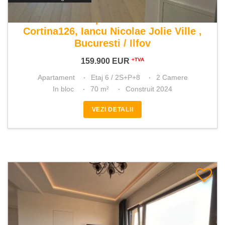
De vanzare apartament 2 camere
Cortina126, Iancu Nicolae Jolie Ville ,
Bucuresti / Ilfov
159.900
EUR
+TVA
Apartament
Etaj 6 / 2S+P+8
2 Camere
In bloc
70 m²
Construit 2024
VEZI DETALII