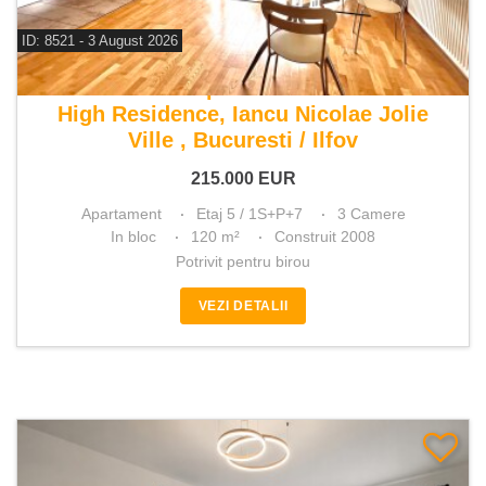
ID: 8521 - 3 August 2026
De vanzare apartament 3 camere
High Residence, Iancu Nicolae Jolie
Ville , Bucuresti / Ilfov
215.000
EUR
Apartament
Etaj 5 / 1S+P+7
3 Camere
In bloc
120 m²
Construit 2008
Potrivit pentru birou
VEZI DETALII