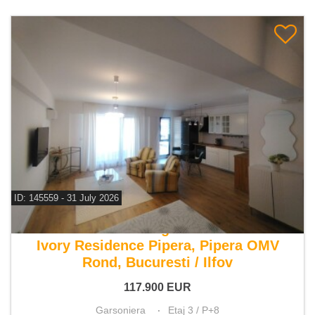
ID: 145559 - 31 July 2026
De vanzare garsoniera
Ivory Residence Pipera, Pipera OMV
Rond, Bucuresti / Ilfov
117.900
EUR
Garsoniera
Etaj 3 / P+8