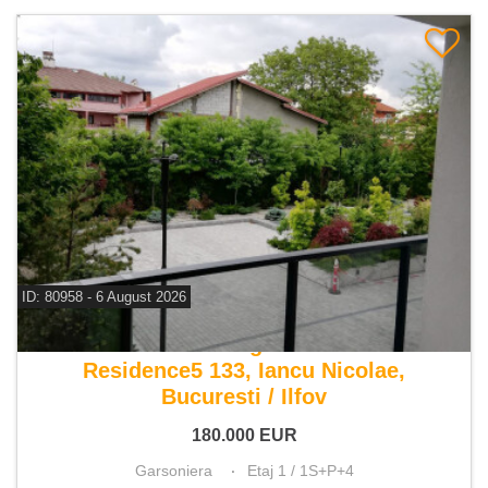
ID: 80958 - 6 August 2026
De vanzare garsoniera
Residence5 133, Iancu Nicolae,
Bucuresti / Ilfov
180.000
EUR
Garsoniera
Etaj 1 / 1S+P+4