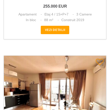
255.000
EUR
Apartament
Etaj 4 / 1S+P+7
3 Camere
In bloc
88 m²
Construit 2019
VEZI DETALII