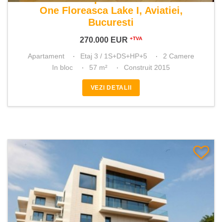
One Floreasca Lake I, Aviatiei,
Bucuresti
270.000
EUR
+TVA
Apartament
Etaj 3 / 1S+DS+HP+5
2 Camere
In bloc
57 m²
Construit 2015
VEZI DETALII