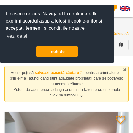
Filtreaza anunturile
0
Folosim cookies. Navigand In continuare Iti
exprimi acordul asupra folosirii cookie-urilor si
Apartamente de vanzare
acceptati termenii si conditiile noastre.
53 de anunturi
Salvează
Vezi detalii
FILTREAZA
Inchide
Acum poți să
salveazi această căutare
pentru a primi alerte
prin e-mail atunci când sunt adăugate proprietăţi care se potrivesc
cu această căutare.
Puteți, de asemenea, adăuga anunțuri la favorite cu un simplu
click pe simbolul