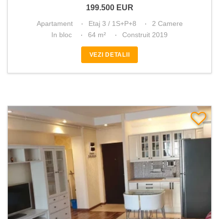
199.500
EUR
Apartament
Etaj 3 / 1S+P+8
2 Camere
In bloc
64 m²
Construit 2019
VEZI DETALII