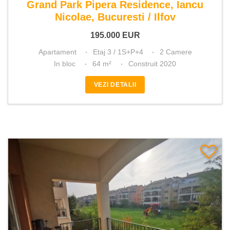
Grand Park Pipera Residence, Iancu
Nicolae, Bucuresti / Ilfov
195.000
EUR
Apartament
Etaj 3 / 1S+P+4
2 Camere
In bloc
64 m²
Construit 2020
VEZI DETALII