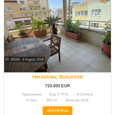
ID: 35558 - 4 August 2026
De vanzare apartament 4 camere
Herastrau, Bucuresti
720.000
EUR
Apartament
Etaj 3 / P+3
4 Camere
In bloc
200 m²
Renovat 2015
VEZI DETALII