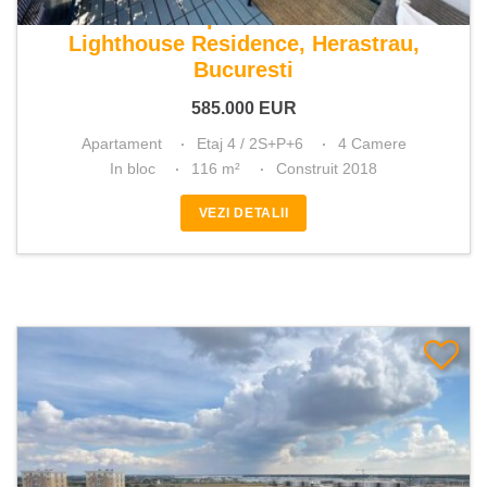
De vanzare apartament 4 camere
Lighthouse Residence, Herastrau,
Bucuresti
585.000
EUR
Apartament
Etaj 4 / 2S+P+6
4 Camere
In bloc
116 m²
Construit 2018
VEZI DETALII