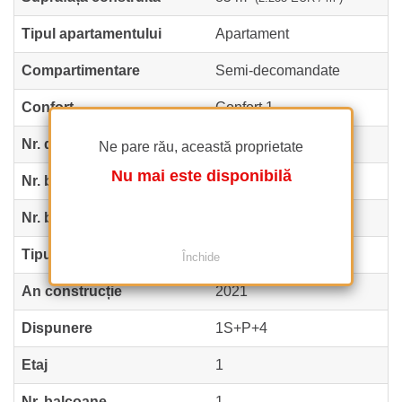
Tipul apartamentului
Apartament
Compartimentare
Semi-decomandate
Confort
Confort 1
Nr. dormitoare
1
Ne pare rău, această proprietate
Nu mai este disponibilă
Nr. bucătării
1
Nr. băi
1
Tipul clădirii
Bloc
Închide
An construcție
2021
Dispunere
1S+P+4
Etaj
1
Nr. balcoane
1