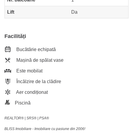
Lift
Da
Facilități
Bucătărie echipată
Mașină de spălat vase
Este mobilat
Încălzire de la clădire
Aer condiționat
Piscină
REALTOR®️ | SRS®️ | PSA®️
BLISS Imobiliare - Imobiliare cu pasiune din 2006!