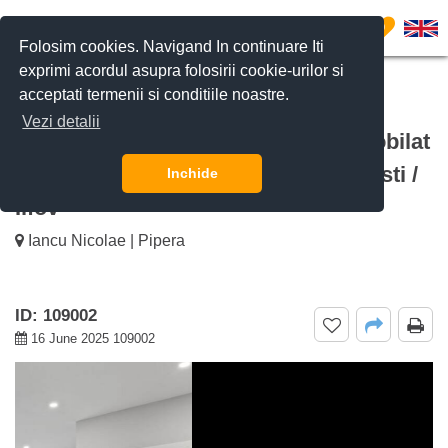
0
Folosim cookies. Navigand In continuare Iti
exprimi acordul asupra folosirii cookie-urilor si
acceptati termenii si conditiile noastre.
CERE DETALII
SUNĂ-NE
Vezi detalii
De vanzare Apartament Complet Mobilat
cu 2 Camere Triana, Pipera, Bucuresti /
Inchide
Ilfov
Iancu Nicolae | Pipera
ID: 109002
16 June 2025 109002