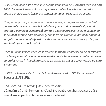
BLISS Imobiliare este activă în industria imobiliară din România inca din anul
2006. De atunci am dobândit o reputație excelentă gratie standardelor
noastre profesionale înalte și a angajamentului nostru față de clienți.
Compania și colegii noștri lucrează îndeaproape cu proprietarii și cu toate
persoanele care au o nevoie imobiliara, precum și cu investitorii, avand o
abordare completa și integrată pentru a satisfacerea clientilor. În calitate de
consultant imobiliar profesionist și consacrat în România, am dobândit de-a
lungul timpului cunoștințe extinse despre dezvoltarea imobiliară și despre
tendințele pietei din România.
Daca nu ai gasit inca ceea ce iti doresti, te rugam
contacteaza-ne
si revenim
cu oferte personalizate in cel mai scurt timp. Colaboram in cadrul unei retele
de profesionisti in imobiliare care te va asista sa gasesti proprietatea pe care
ti-o doresti.
BLISS Imobiliare este divizia de Imobiliare din cadrul SC Management
Services BLISS SRL
Cod Fiscal RO18268740
|
J09/11/09.01.2006
Vă rugăm să citiți
Termenii și Condițiile
pentru colaborarea cu BLISS
Imobiliare și pentru utilizarea acestui site web.