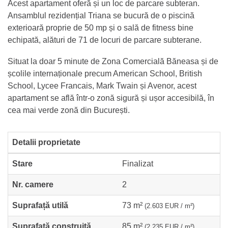
Acest apartament oferă și un loc de parcare subteran.
Ansamblul rezidențial Triana se bucură de o piscină
exterioară proprie de 50 mp și o sală de fitness bine
echipată, alături de 71 de locuri de parcare subterane.
Situat la doar 5 minute de Zona Comercială Băneasa și de
școlile internaționale precum American School, British
School, Lycee Francais, Mark Twain și Avenor, acest
apartament se află într-o zonă sigură și ușor accesibilă, în
cea mai verde zonă din București.
Detalii proprietate
Stare
Finalizat
Nr. camere
2
Suprafață utilă
73 m²
(2.603 EUR / m²)
Suprafață construită
85 m²
(2.235 EUR / m²)