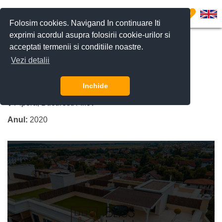
0
Folosim cookies. Navigand In continuare Iti
exprimi acordul asupra folosirii cookie-urilor si
acceptati termenii si conditiile noastre.
CERE DETALII
SUNĂ-NE
Vezi detalii
Complex rezidential la 5 minute de
American School si British School
Inchide
Pipera, Bucuresti / Ilfov
Anul:
2020