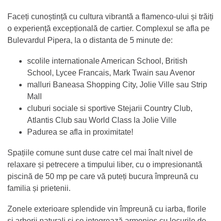
Faceți cunoștință cu cultura vibrantă a flamenco-ului și trăiți
o experiență excepțională de cartier. Complexul se afla pe
Bulevardul Pipera, la o distanta de 5 minute de:
scolile internationale American School, British
School, Lycee Francais, Mark Twain sau Avenor
malluri Baneasa Shopping City, Jolie Ville sau Strip
Mall
cluburi sociale si sportive Stejarii Country Club,
Atlantis Club sau World Class la Jolie Ville
Padurea se afla in proximitate!
Spațiile comune sunt duse catre cel mai înalt nivel de
relaxare și petrecere a timpului liber, cu o impresionantă
piscină de 50 mp pe care vă puteți bucura împreună cu
familia și prietenii.
Zonele exterioare splendide vin împreună cu iarba, florile
și arborii naturali și se integrează armonios cu locurile de