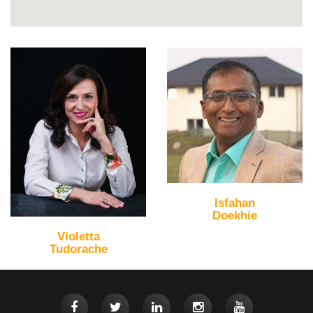
Isfahan
Doekhie
Violetta
Tudorache