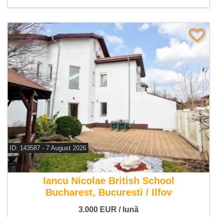
ID: 143587 - 7 August 2026
De inchiriat vila 7 camere
Iancu Nicolae British School
Bucharest, Bucuresti / Ilfov
3.000
EUR
/ lună