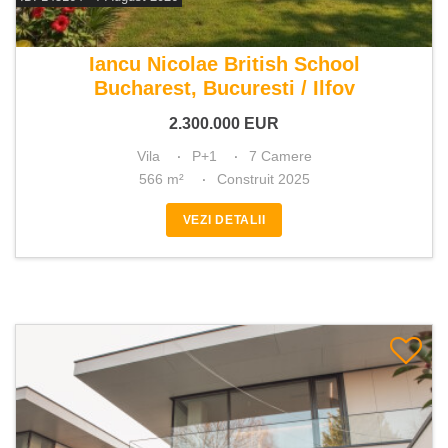
De vanzare vila 7 camere
Iancu Nicolae British School
Bucharest, Bucuresti / Ilfov
2.300.000
EUR
Vila
P+1
7 Camere
566 m²
Construit 2025
VEZI DETALII