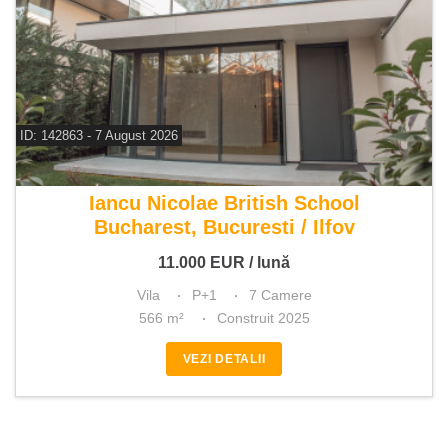
ID: 142863 - 7 August 2026
De inchiriat vila 7 camere
Iancu Nicolae British School
Bucharest, Bucuresti / Ilfov
11.000
EUR
/ lună
Vila
P+1
7 Camere
566 m²
Construit 2025
VEZI DETALII