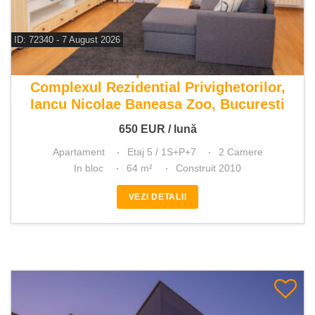
ID: 72340 - 7 August 2026
De inchiriat apartament 2 camere
Complexul Rezidential Privighetorilor,
Iancu Nicolae Baneasa Zoo, Bucuresti
650
EUR
/ lună
Apartament
Etaj 5 / 1S+P+7
2 Camere
In bloc
64 m²
Construit 2010
VEZI DETALII