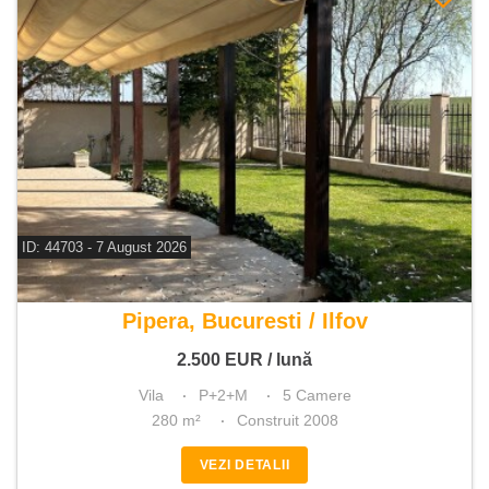
ID: 44703 - 7 August 2026
De inchiriat vila 5 camere
Pipera, Bucuresti / Ilfov
2.500
EUR
/ lună
Vila
P+2+M
5 Camere
280 m²
Construit 2008
VEZI DETALII