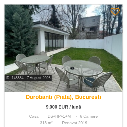
ID: 145334 - 7 August 2026
De inchiriat casa 6 camere
Dorobanti (Piata), Bucuresti
9.000
EUR
/ lună
Casa
DS+HP+1+M
6 Camere
313 m²
Renovat 2019