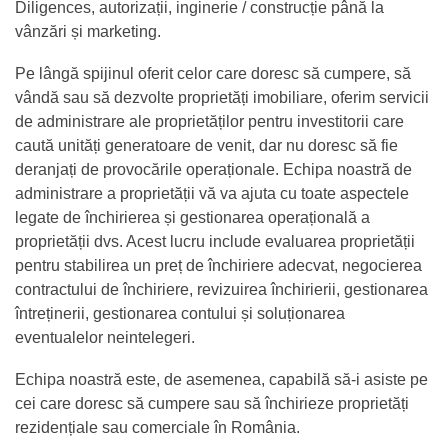
Diligences, autorizații, inginerie / construcție până la
vânzări și marketing.
Pe lângă spijinul oferit celor care doresc să cumpere, să
vândă sau să dezvolte proprietăți imobiliare, oferim servicii
de administrare ale proprietăților pentru investitorii care
caută unități generatoare de venit, dar nu doresc să fie
deranjați de provocările operaționale. Echipa noastră de
administrare a proprietății vă va ajuta cu toate aspectele
legate de închirierea și gestionarea operațională a
proprietății dvs. Acest lucru include evaluarea proprietății
pentru stabilirea un preț de închiriere adecvat, negocierea
contractului de închiriere, revizuirea închirierii, gestionarea
întreținerii, gestionarea contului și soluționarea
eventualelor neintelegeri.
Echipa noastră este, de asemenea, capabilă să-i asiste pe
cei care doresc să cumpere sau să închirieze proprietăți
rezidențiale sau comerciale în România.