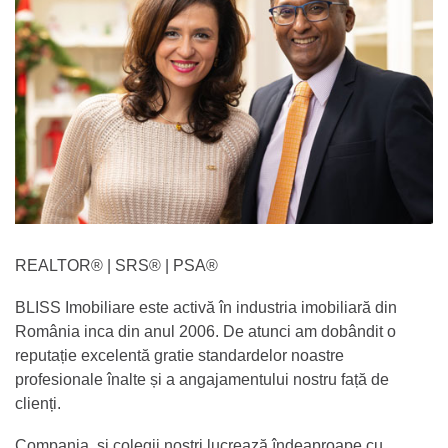
REALTOR®️ | SRS®️ | PSA®️
BLISS Imobiliare este activă în industria imobiliară din
România inca din anul 2006. De atunci am dobândit o
reputație excelentă gratie standardelor noastre
profesionale înalte și a angajamentului nostru față de
clienți.
Compania și colegii noștri lucrează îndeaproape cu