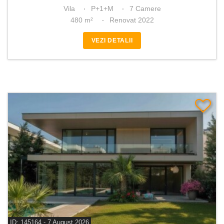
Vila
P+1+M
7 Camere
480 m²
Renovat 2022
VEZI DETALII
ID: 145164 - 7 August 2026