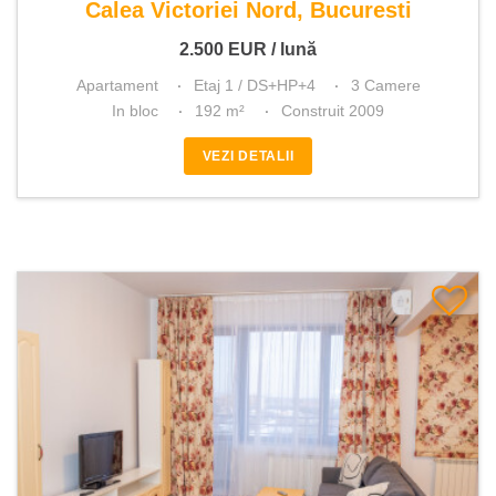
Calea Victoriei Nord, Bucuresti
2.500
EUR
/ lună
Apartament
Etaj 1 / DS+HP+4
3 Camere
In bloc
192 m²
Construit 2009
VEZI DETALII