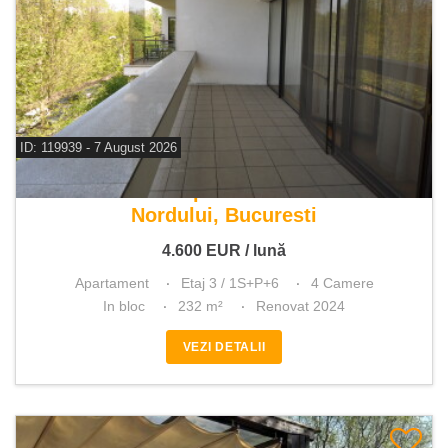
ID: 119939 - 7 August 2026
De inchiriat apartament 4 camere
Nordului, Bucuresti
4.600
EUR
/ lună
Apartament
Etaj 3 / 1S+P+6
4 Camere
In bloc
232 m²
Renovat 2024
VEZI DETALII