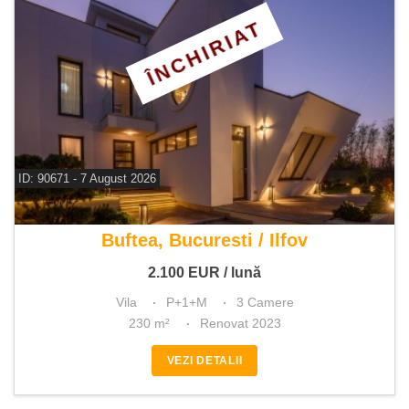
ÎNCHIRIAT
ID: 90671 - 7 August 2026
De inchiriat vila 3 camere
Buftea, Bucuresti / Ilfov
2.100
EUR
/ lună
Vila
P+1+M
3 Camere
230 m²
Renovat 2023
VEZI DETALII