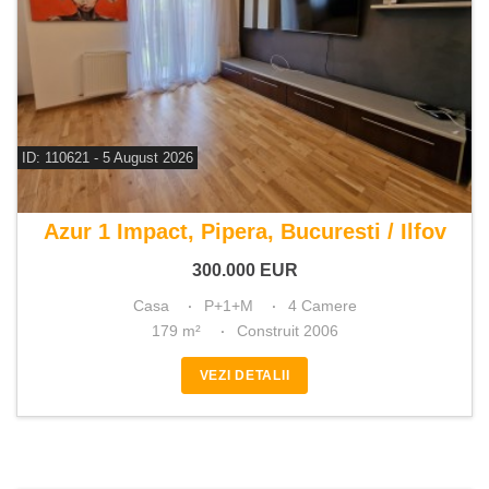
ID: 110621 - 5 August 2026
De vanzare casa 4 camere
Azur 1 Impact, Pipera, Bucuresti / Ilfov
300.000
EUR
Casa
P+1+M
4 Camere
179 m²
Construit 2006
VEZI DETALII