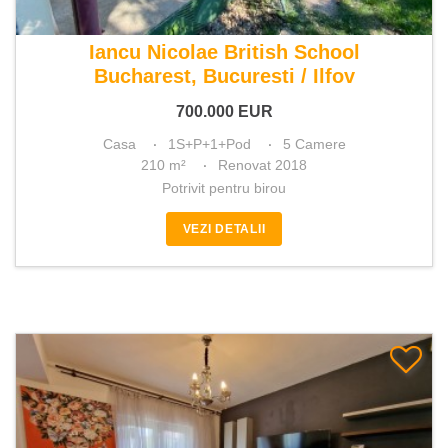
De vanzare casa 5 camere
Iancu Nicolae British School
Bucharest, Bucuresti / Ilfov
700.000
EUR
Casa
1S+P+1+Pod
5 Camere
210 m²
Renovat 2018
Potrivit pentru birou
VEZI DETALII