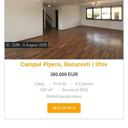
ID: 3198 - 6 August 2026
De vanzare casa 5 camere
Campul Pipera, Bucuresti / Ilfov
360.000
EUR
Casa
P+1+M
5 Camere
310 m²
Construit 2011
Potrivit pentru birou
VEZI DETALII