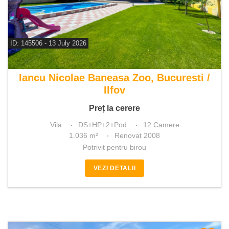
ID: 145506 - 13 July 2026
De vanzare vila 12 camere
Iancu Nicolae Baneasa Zoo, Bucuresti /
Ilfov
Preț la cerere
Vila
DS+HP+2+Pod
12 Camere
1.036 m²
Renovat 2008
Potrivit pentru birou
VEZI DETALII