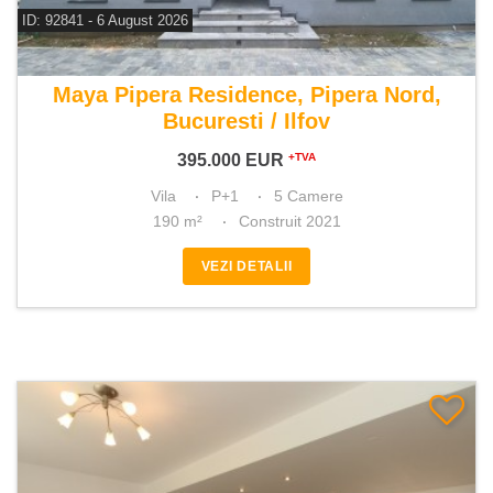
ID: 92841 - 6 August 2026
De vanzare vila 5 camere
Maya Pipera Residence, Pipera Nord,
Bucuresti / Ilfov
395.000
EUR
+TVA
Vila
P+1
5 Camere
190 m²
Construit 2021
VEZI DETALII