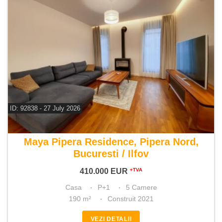
ID: 92838 - 27 July 2026
De vanzare casa 5 camere
Maya Pipera Residence, Pipera Nord,
Bucuresti / Ilfov
410.000
EUR
+TVA
Casa
P+1
5 Camere
190 m²
Construit 2021
VEZI DETALII