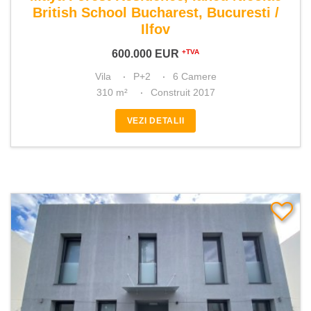
British School Bucharest, Bucuresti /
Ilfov
600.000
EUR
+TVA
Vila
P+2
6 Camere
310 m²
Construit 2017
VEZI DETALII