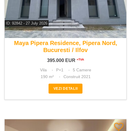
ID: 92842 - 27 July 2026
De vanzare vila 5 camere
Maya Pipera Residence, Pipera Nord,
Bucuresti / Ilfov
395.000
EUR
+TVA
Vila
P+1
5 Camere
190 m²
Construit 2021
VEZI DETALII