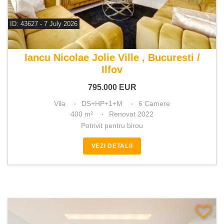
ID: 43627 - 7 July 2026
De vanzare vila 6 camere
Iancu Nicolae Jolie Ville , Bucuresti /
Ilfov
795.000
EUR
Vila
DS+HP+1+M
6 Camere
400 m²
Renovat 2022
Potrivit pentru birou
VEZI DETALII