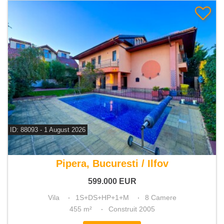
ID: 88093 - 1 August 2026
De vanzare vila 8 camere
Pipera, Bucuresti / Ilfov
599.000
EUR
Vila
1S+DS+HP+1+M
8 Camere
455 m²
Construit 2005