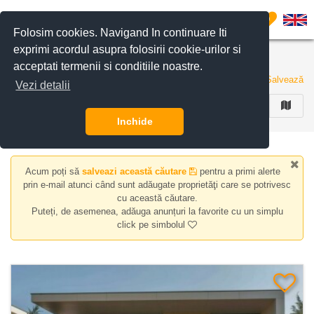
Filtreaza anunturile
0
Folosim cookies. Navigand In continuare Iti
exprimi acordul asupra folosirii cookie-urilor si
Case/Vile de vanzare
acceptati termenii si conditiile noastre.
38 de anunturi
Salvează
Vezi detalii
FILTREAZA
Inchide
Acum poți să
salveazi această căutare
pentru a primi alerte
prin e-mail atunci când sunt adăugate proprietăţi care se potrivesc
cu această căutare.
Puteți, de asemenea, adăuga anunțuri la favorite cu un simplu
click pe simbolul