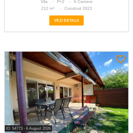
Vila
P+2
5 Camere
212 m²
Construit 2023
VEZI DETALII
ID: 54773 - 6 August 2026