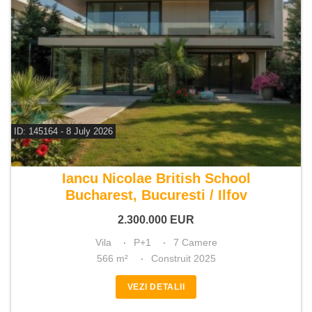
ID: 145164 - 8 July 2026
De vanzare vila 7 camere
Iancu Nicolae British School
Bucharest, Bucuresti / Ilfov
2.300.000
EUR
Vila
P+1
7 Camere
566 m²
Construit 2025
VEZI DETALII