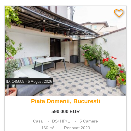
ID: 145809 - 6 August 2026
De vanzare casa 5 camere
Piata Domenii, Bucuresti
590.000
EUR
Casa
DS+HP+1
5 Camere
160 m²
Renovat 2020