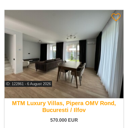
ID: 122861 - 6 August 2026
De vanzare vila 5 camere
MTM Luxury Villas, Pipera OMV Rond,
Bucuresti / Ilfov
570.000
EUR