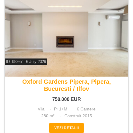
ID: 98367 - 6 July 2026
De vanzare vila 6 camere
Oxford Gardens Pipera, Pipera,
Bucuresti / Ilfov
750.000
EUR
Vila
P+1+M
6 Camere
280 m²
Construit 2015
VEZI DETALII