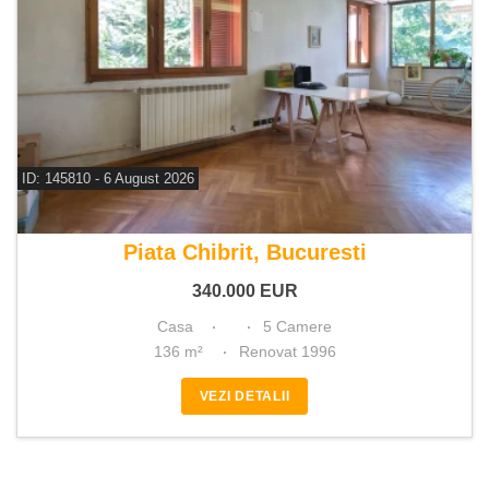
ID: 145810 - 6 August 2026
De vanzare casa 5 camere
Piata Chibrit, Bucuresti
340.000
EUR
Casa
5 Camere
136 m²
Renovat 1996
VEZI DETALII