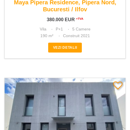
Maya Pipera Residence, Pipera Nord,
Bucuresti / Ilfov
380.000
EUR
+TVA
Vila
P+1
5 Camere
190 m²
Construit 2021
VEZI DETALII