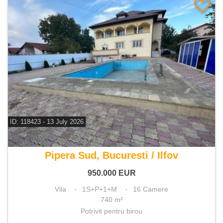
ID: 118423 - 13 July 2026
De vanzare vila 16 camere
Pipera Sud, Bucuresti / Ilfov
950.000
EUR
Vila
1S+P+1+M
16 Camere
740 m²
Potrivit pentru birou