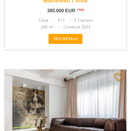
Bucuresti / Ilfov
385.000
EUR
+TVA
Casa
P+1
5 Camere
190 m²
Construit 2021
VEZI DETALII