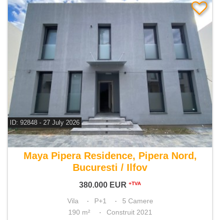
ID: 92848 - 27 July 2026
De vanzare vila 5 camere
Maya Pipera Residence, Pipera Nord,
Bucuresti / Ilfov
380.000
EUR
+TVA
Vila
P+1
5 Camere
190 m²
Construit 2021