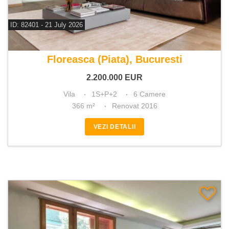
ID: 82401 - 21 July 2026
De vanzare vila 6 camere
Floreasca (Piata), Bucuresti
2.200.000
EUR
Vila
1S+P+2
6 Camere
366 m²
Renovat 2016
VEZI DETALII