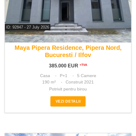
ID: 92847 - 27 July 2026
De vanzare casa 5 camere
Maya Pipera Residence, Pipera Nord,
Bucuresti / Ilfov
385.000
EUR
+TVA
Casa
P+1
5 Camere
190 m²
Construit 2021
Potrivit pentru birou
VEZI DETALII