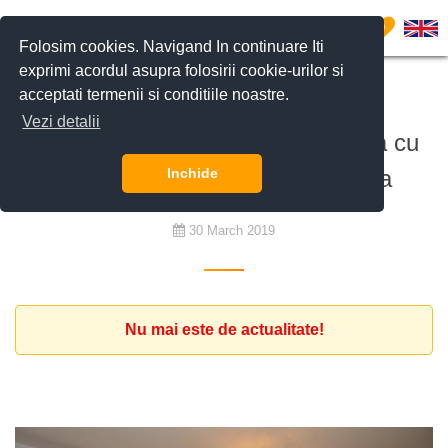
0
Folosim cookies. Navigand In continuare Iti
exprimi acordul asupra folosirii cookie-urilor si
acceptati termenii si conditiile noastre.
De închiriat
Vezi detalii
Familie din Anglia cauta o locuinta cu
min 2 dormitoare in zona Pipera
Inchide
30 March 2019
Nu mai este de actualitate!