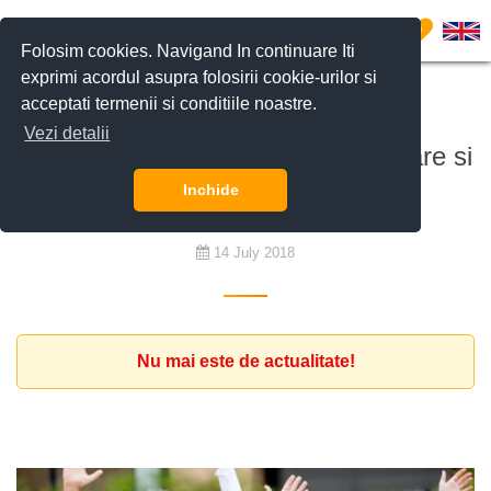
0
Folosim cookies. Navigand In continuare Iti
exprimi acordul asupra folosirii cookie-urilor si
acceptati termenii si conditiile noastre.
De închiriat
Vezi detalii
Vila nemobilat cu minim 5 dormitoare si
gradina buget 3.600 euro
Inchide
14 July 2018
Nu mai este de actualitate!