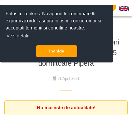
0
Folosim cookies. Navigand In continuare Iti
exprimi acordul asupra folosirii cookie-urilor si
acceptati termenii si conditiile noastre.
De închiriat
Vezi detalii
Familie de diplomați vest-europeni
caută o vilă modernă de minim 5
Inchide
dormitoare Pipera
21 April 2021
Nu mai este de actualitate!