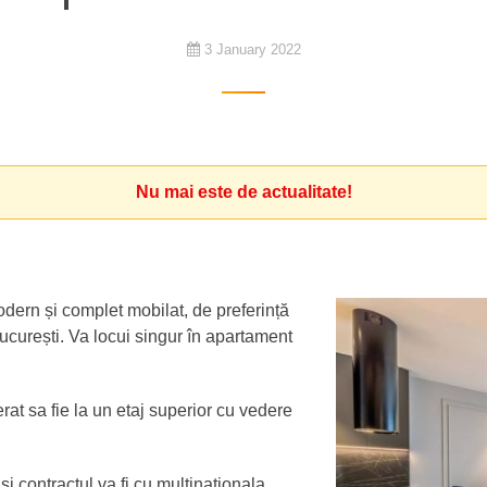
3 January 2022
Nu mai este de actualitate!
dern și complet mobilat, de preferință
ucurești. Va locui singur în apartament
at sa fie la un etaj superior cu vedere
i contractul va fi cu multinaționala