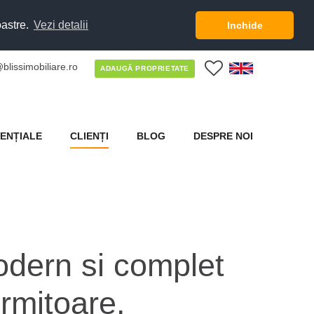
oastre.
Vezi detalii
Inchide
blissimobiliare.ro
0
ADAUGĂ PROPRIETATE
ENȚIALE
CLIENȚI
BLOG
DESPRE NOI
dern si complet
rmitoare.