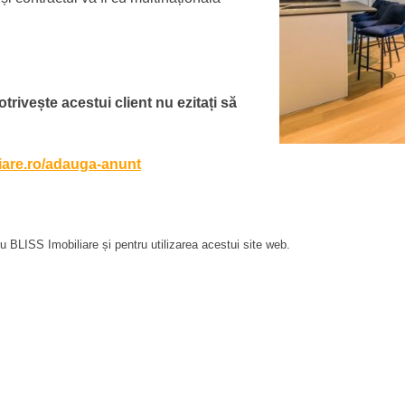
otrivește acestui client nu ezitați să
liare.ro/adauga-anunt
 BLISS Imobiliare și pentru utilizarea acestui site web.