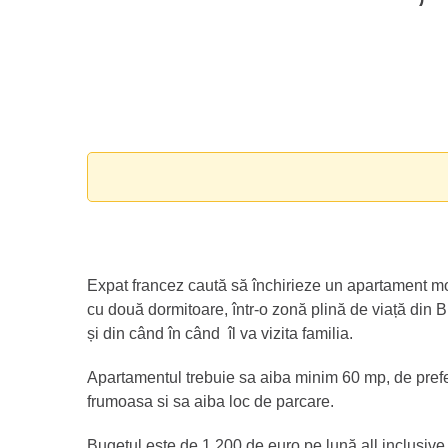
Expat francez caută să închirieze un apartament mo
cu două dormitoare, într-o zonă plină de viață din B
și din când în când îl va vizita familia.
Apartamentul trebuie sa aiba minim 60 mp, de prefer
frumoasa si sa aiba loc de parcare.
Bugetul este de 1.200 de euro pe lună all inclusive ș