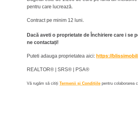
pentru care lucrează.
Contract pe minim 12 luni.
Dacă aveti o proprietate de Închiriere care i se p
ne contactați!
Puteti adauga proprietatea aici:
https://blissimobi
REALTOR®️ | SRS®️ | PSA®️
Vă rugăm să citiți
Termenii și Condițiile
pentru colaborarea cu