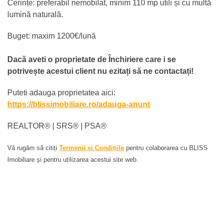
Cerințe: preferabil nemobilat, minim 110 mp utili și cu multă
lumină naturală.
Buget: maxim 1200€/lună
Dacă aveti o proprietate de Închiriere care i se
potrivește acestui client nu ezitați să ne contactați!
Puteti adauga proprietatea aici:
https://blissimobiliare.ro/adauga-anunt
REALTOR®️ | SRS®️ | PSA®️
Vă rugăm să citiți
Termenii și Condițiile
pentru colaborarea cu BLISS
Imobiliare și pentru utilizarea acestui site web.