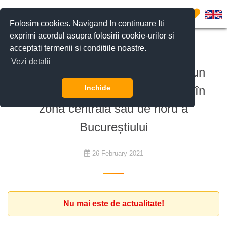
0
Folosim cookies. Navigand In continuare Iti
exprimi acordul asupra folosirii cookie-urilor si
acceptati termenii si conditiile noastre.
De închiriat
Vezi detalii
Cuplu tânăr de americani caută un
apartament cu minim 3 camere, în
Inchide
zona centrală sau de nord a
Bucureștiului
26 February 2021
Nu mai este de actualitate!